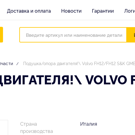
Доставка и оплата
Новости
Гарантии
Лог
пчасти
Подушка/опора двигателя!\ Volvo FH12/FH12 S&K GM
ИГАТЕЛЯ!\ VOLVO F
Страна
Италия
производства