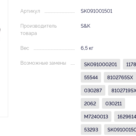
Артикул
SK091001501
Производитель
S&K
товара
Вес
6,5 кг
Возможные замены
SK091000201
117
55544
8102765SX
030287
8102719S
2062
030211
M7240013
162961
53293
SK0910015