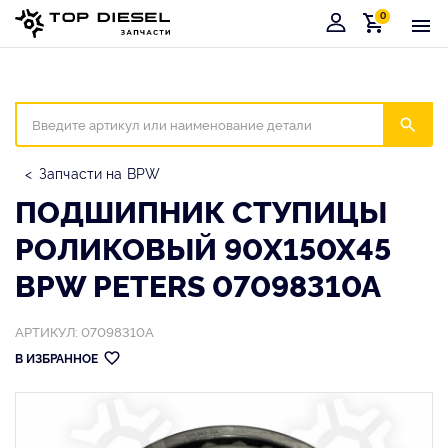
0
Корзина
Иска
Запчасти на BPW
ПОДШИПНИК СТУПИЦЫ
РОЛИКОВЫЙ 90X150X45
BPW PETERS 07098310A
АРТИКУЛ: 07098310A
В ИЗБРАННОЕ