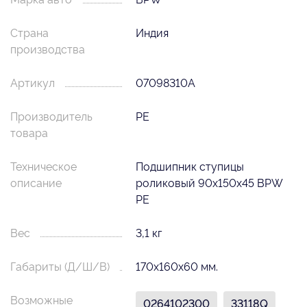
Страна
Индия
производства
Артикул
07098310A
Производитель
PE
товара
Техническое
Подшипник ступицы
описание
роликовый 90x150x45 BPW
PE
Вес
3,1 кг
Габариты (Д/Ш/В)
170х160х60 мм.
Возможные
0264102300
33118Q