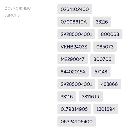
Возможные
0264102400
замены
07098610A
33116
SK285004001
800068
VKHB2403S
085073
M2290047
800706
8440201SX
57148
SK285004001
463866
33116
33116JR
0179814905
1301694
06324906400