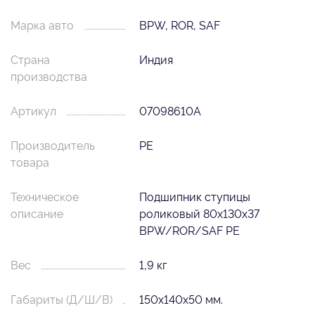
Марка авто
BPW, ROR, SAF
Страна
Индия
производства
Артикул
07098610A
Производитель
PE
товара
Техническое
Подшипник ступицы
описание
роликовый 80x130x37
BPW/ROR/SAF PE
Вес
1,9 кг
Габариты (Д/Ш/В)
150х140х50 мм.