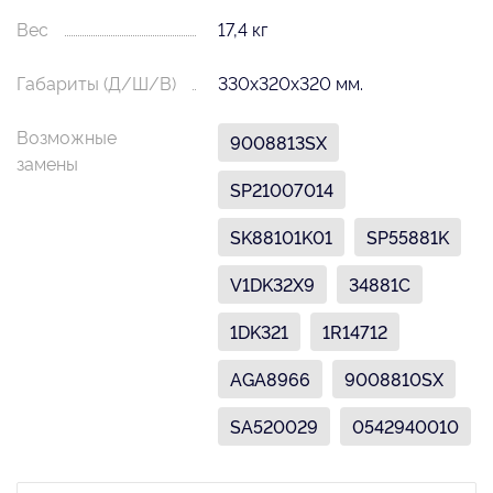
Вес
17,4 кг
Габариты (Д/Ш/В)
330х320х320 мм.
Возможные
9008813SX
замены
SP21007014
SK88101K01
SP55881K
V1DK32X9
34881C
1DK321
1R14712
AGA8966
9008810SX
SA520029
0542940010