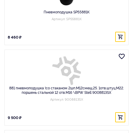
Пневмоподушка SP55881K
Артикул: SP55881K
8 460 ₽
881 пневмоподушка !со стаканом 2шп.M12смещ.25. 1отв.штуц.M22.
поршень стальной 12 отв.М16 \BPW Stell 9008813SX
Артикул: 9008813SX
9 500 ₽