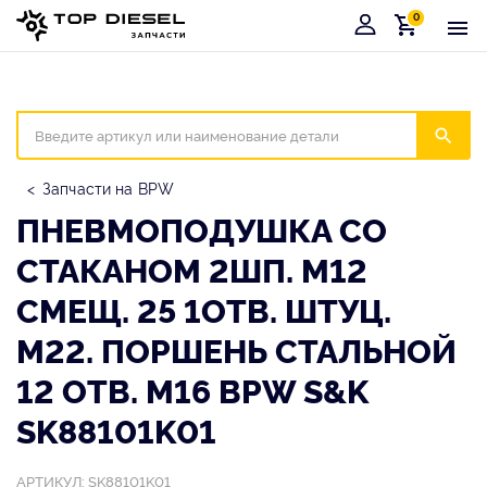
0
Корзина
Иска
Запчасти на BPW
ПНЕВМОПОДУШКА СО
СТАКАНОМ 2ШП. M12
СМЕЩ. 25 1ОТВ. ШТУЦ.
M22. ПОРШЕНЬ СТАЛЬНОЙ
12 ОТВ. М16 BPW S&K
SK88101K01
АРТИКУЛ: SK88101K01