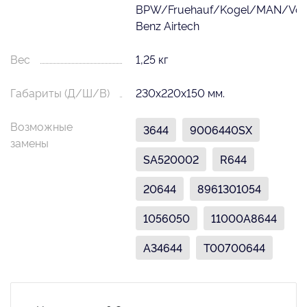
BPW/Fruehauf/Kogel/MAN/Vol
Benz Airtech
Вес
1,25 кг
Габариты (Д/Ш/В)
230х220х150 мм.
Возможные
3644
9006440SX
замены
SA520002
R644
20644
8961301054
1056050
11000A8644
A34644
T00700644