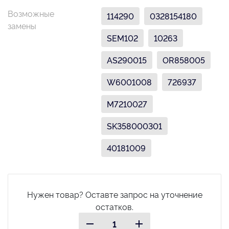
Возможные
114290
0328154180
замены
SEM102
10263
AS290015
OR858005
W6001008
726937
M7210027
SK358000301
40181009
Нужен товар? Оставте запрос на уточнение
остатков.