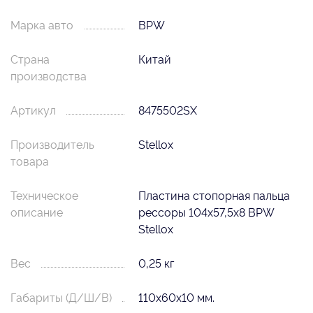
Марка авто
BPW
Страна
Китай
производства
Артикул
8475502SX
Производитель
Stellox
товара
Техническое
Пластина стопорная пальца
описание
рессоры 104x57,5x8 BPW
Stellox
Вес
0,25 кг
Габариты (Д/Ш/В)
110х60х10 мм.