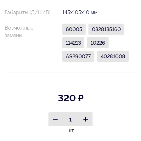
Габариты (Д/Ш/В)
145х105х10 мм.
Возможные
60005
0328135160
замены
114213
10226
AS290077
40281008
320 ₽
шт