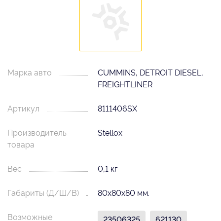
Марка авто
CUMMINS, DETROIT DIESEL,
FREIGHTLINER
Артикул
8111406SX
Производитель
Stellox
товара
Вес
0,1 кг
Габариты (Д/Ш/В)
80х80х80 мм.
Возможные
23506325
621130