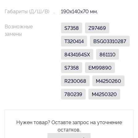
Габариты (Д/Ш/В)
190х140х70 мм.
Возможные
S7358
Z97469
замены
T320414
BSG03310287
8434164SX
861110
S7358
EM99890
R230068
M4250260
780239
M4250320
Нужен товар? Оставте запрос на уточнение
остатков.