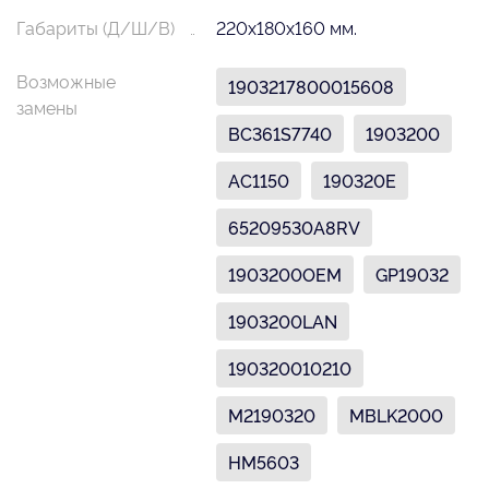
Габариты (Д/Ш/В)
220х180х160 мм.
Возможные
1903217800015608
замены
BC361S7740
1903200
AC1150
190320E
65209530A8RV
1903200OEM
GP19032
1903200LAN
190320010210
M2190320
MBLK2000
HM5603