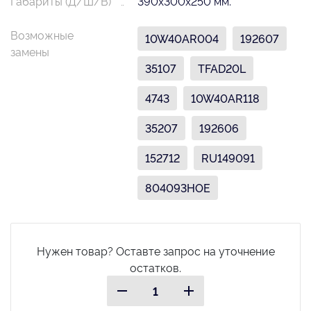
Габариты (Д/Ш/В)
390х300х250 мм.
Возможные
10W40AR004
192607
замены
35107
TFAD20L
4743
10W40AR118
35207
192606
152712
RU149091
804093HOE
Нужен товар? Оставте запрос на уточнение
остатков.