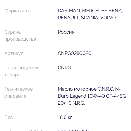
Марка авто
DAF, MAN, MERCEDES BENZ,
RENAULT, SCANIA, VOLVO
Страна
Россия
производства
Артикул
CNRG0280020
Производитель
CNRG
товара
Техническое
Масло моторное C.N.R.G. N-
описание
Duro Legend 10W-40 CF-4/SG
20л. C.N.R.G.
Вес
18,6 кг