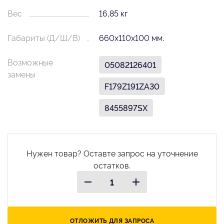
Вес
16,85 кг
Габариты (Д/Ш/В)
660х110х100 мм.
Возможные
05082126401
замены
F179Z191ZA30
8455897SX
Нужен товар? Оставте запрос на уточнение
остатков.
ОТЛОЖИТЬ ДЛЯ ЗАПРОСА