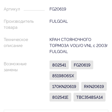
Артикул
FG20619
Производитель
FULGOAL
товара
Техническое
КРАН СТОЯНОЧНОГО
описание
ТОРМОЗА VOLVO VNL с 2003г
FULGOAL
Возможные
802541
FG20619
замены
8519806SX
170KN20619
RKN20619
802541E
TBC3548SA14