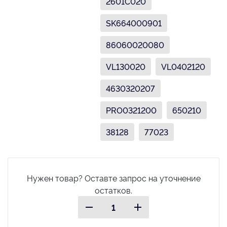
2601C020
SK664000901
86060020080
VL130020
VL0402120
4630320207
PRO0321200
650210
38128
77023
Нужен товар? Оставте запрос на уточнение
остатков.