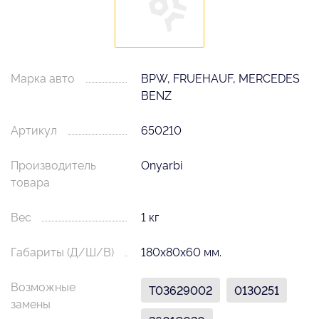
Марка авто
BPW, FRUEHAUF, MERCEDES
BENZ
Артикул
650210
Производитель
Onyarbi
товара
Вес
1 кг
Габариты (Д/Ш/В)
180х80х60 мм.
Возможные
T03629002
0130251
замены