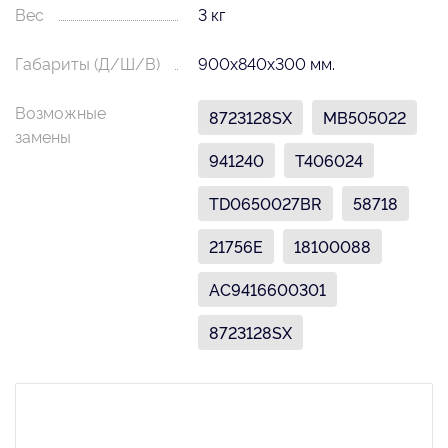
Вес
3 кг
Габариты (Д/Ш/В)
900х840х300 мм.
Возможные
8723128SX
MB505022
замены
941240
T406024
TD0650027BR
58718
21756E
18100088
AC9416600301
8723128SX