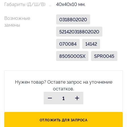
Габариты (Д/Ш/В)
40х40х10 мм.
Возможные
0318802020
замены
521420318802020
070084
14142
8505000SX
SPR0045
Нужен товар? Оставте запрос на уточнение
остатков.
ОТЛОЖИТЬ ДЛЯ ЗАПРОСА