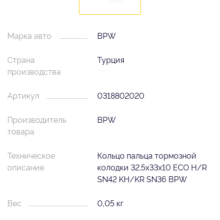
Марка авто
BPW
Страна
Турция
производства
Артикул
0318802020
Производитель
BPW
товара
Техническое
Кольцо пальца тормозной
описание
колодки 32.5x33x10 ECO H/R
SN42 KH/KR SN36 BPW
Вес
0,05 кг