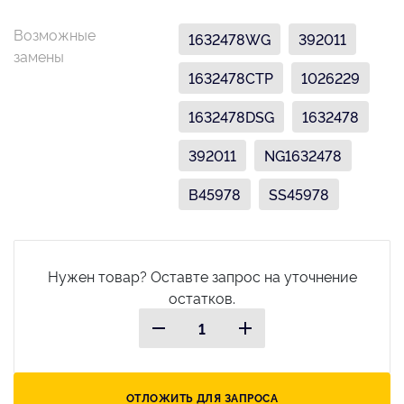
Возможные
1632478WG
392011
замены
1632478CTP
1026229
1632478DSG
1632478
392011
NG1632478
B45978
SS45978
Нужен товар? Оставте запрос на уточнение
остатков.
ОТЛОЖИТЬ ДЛЯ ЗАПРОСА