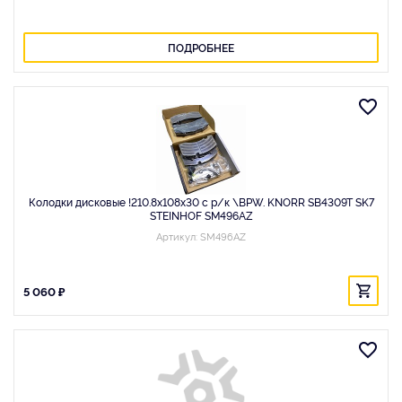
ПОДРОБНЕЕ
Колодки дисковые !210.8x108x30 с р/к \BPW. KNORR SB4309T SK7
STEINHOF SM496AZ
Артикул: SM496AZ
5 060 ₽