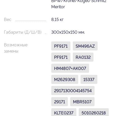
BPW/Krone/Kogel/Schmitz
Meritor
Вес
8,15 кг
Габариты (Д/Ш/В)
300х150х150 мм.
Возможные
PF9171
SM496AZ
замены
PF9171
RA0132
HM4807+AK007
M2629308
15337
2917130004145754
29171
MBR5107
KLTE0237
5010260218