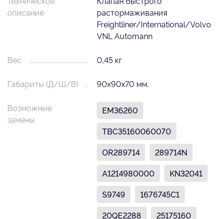
Техническое
Клапан быстрого
описание
растормаживания
Freightliner/International/Volvo
VNL Automann
Вес
0,45 кг
Габариты (Д/Ш/В)
90х90х70 мм.
Возможные
EM36260
замены
TBC35160060070
OR289714
289714N
A1214980000
KN32041
S9749
1676745C1
20QE2288
25175160