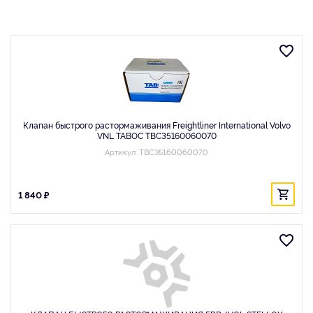
Клапан быстрого растормаживания Freightliner International Volvo
VNL TABOC TBC35160060070
Артикул: TBC35160060070
1 840 ₽