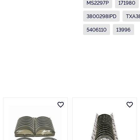
MS2297P
171980
3800298IPD
TXA3
5406110
13996