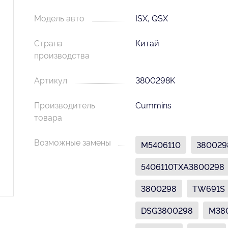
Модель авто
ISX, QSX
Страна
Китай
производства
Артикул
3800298K
Производитель
Cummins
товара
Возможные замены
M5406110
380029
5406110TXA3800298
3800298
TW691S
DSG3800298
M38