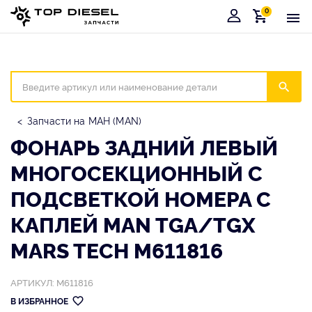
0
Корзина
Иска
Запчасти на МАН (MAN)
ФОНАРЬ ЗАДНИЙ ЛЕВЫЙ
МНОГОСЕКЦИОННЫЙ С
ПОДСВЕТКОЙ НОМЕРА С
КАПЛЕЙ MAN TGA/TGX
MARS TECH M611816
АРТИКУЛ: M611816
В ИЗБРАННОЕ