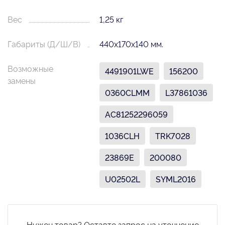
Вес
1,25 кг
Габариты (Д/Ш/В)
440х170х140 мм.
Возможные
4491901LWE
156200
замены
0360CLMM
L37861036
AC81252296059
1036CLH
TRK7028
23869E
200080
U02502L
SYML2016
Нужен товар? Оставте запрос на уточнение