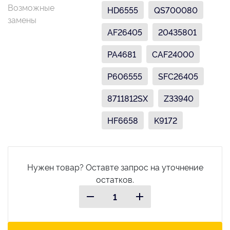
Возможные
HD6555
QS700080
замены
AF26405
20435801
PA4681
CAF24000
P606555
SFC26405
8711812SX
Z33940
HF6658
K9172
Нужен товар? Оставте запрос на уточнение
остатков.