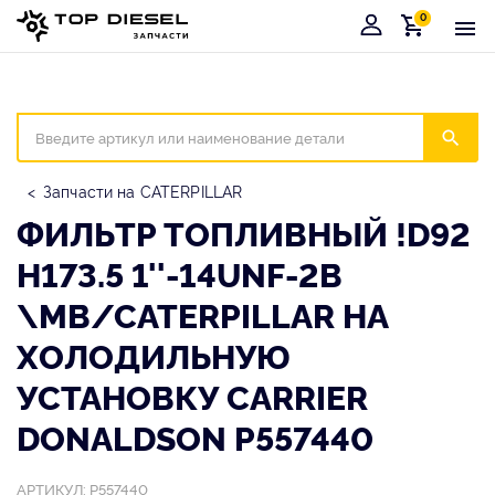
0
Корзина
Иска
Запчасти на CATERPILLAR
ФИЛЬТР ТОПЛИВНЫЙ !D92
H173.5 1''-14UNF-2B
\MB/CATERPILLAR НА
ХОЛОДИЛЬНУЮ
УСТАНОВКУ CARRIER
DONALDSON P557440
АРТИКУЛ: P557440