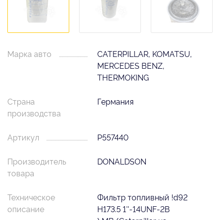
Марка авто
CATERPILLAR, KOMATSU,
MERCEDES BENZ,
THERMOKING
Страна
Германия
производства
Артикул
P557440
Производитель
DONALDSON
товара
Техническое
Фильтр топливный !d92
описание
H173.5 1''-14UNF-2B