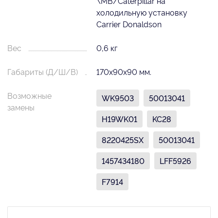
\MB/Caterpillar на
холодильную установку
Carrier Donaldson
Вес
0,6 кг
Габариты (Д/Ш/В)
170х90х90 мм.
Возможные
WK9503
50013041
замены
H19WK01
KC28
8220425SX
50013041
1457434180
LFF5926
F7914