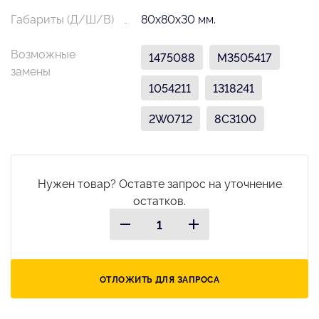
Габариты (Д/Ш/В)
80х80х30 мм.
Возможные
1475088
M3505417
замены
1054211
1318241
2W0712
8C3100
Нужен товар? Оставте запрос на уточнение
остатков.
ОТЛОЖИТЬ ДЛЯ ЗАПРОСА