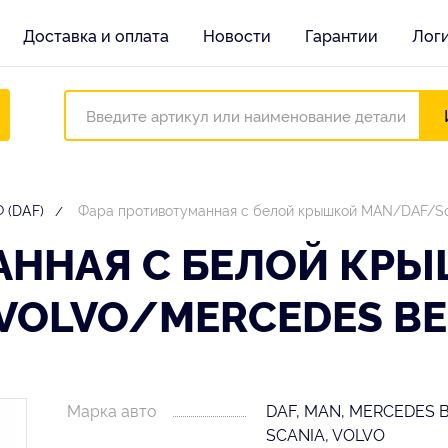
Доставка и оплата
Новости
Гарантии
Лог
 (DAF)
Фара противотуманная с белой крышкой MAN/DAF/Sc
АННАЯ С БЕЛОЙ КР
OLVO/MERCEDES BEN
Марка авто
DAF, MAN, MERCEDES 
SCANIA, VOLVO