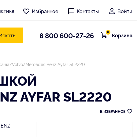
истика
Избранное
Контакты
Войти
0
8 800 600-27-26
Искать
Корзина
ania/Volvo/Mercedes Benz Ayfar SL2220
ЫШКОЙ
Z AYFAR SL2220
В ИЗБРАННОЕ
BENZ,