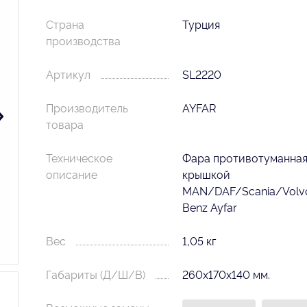
Страна
Турция
производства
Артикул
SL2220
Производитель
AYFAR
товара
Техническое
Фара противотуманная
описание
крышкой
MAN/DAF/Scania/Volv
Benz Ayfar
Вес
1,05 кг
Габариты (Д/Ш/В)
260х170х140 мм.