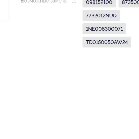
Возможные замены
098152100
87350
7732012NUQ
1NE006300071
TD0150050AW24