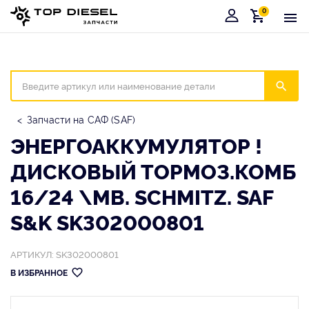
0
Корзина
Иска
Запчасти на САФ (SAF)
ЭНЕРГОАККУМУЛЯТОР !
ДИСКОВЫЙ ТОРМОЗ.КОМБ
16/24 \MB. SCHMITZ. SAF
S&K SK302000801
АРТИКУЛ: SK302000801
В ИЗБРАННОЕ