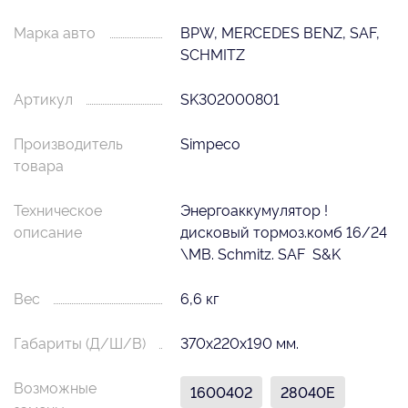
Марка авто
BPW, MERCEDES BENZ, SAF,
SCHMITZ
Артикул
SK302000801
Производитель
Simpeco
товара
Техническое
Энергоаккумулятор !
описание
дисковый тормоз.комб 16/24
\MB. Schmitz. SAF S&K
Вес
6,6 кг
Габариты (Д/Ш/В)
370х220х190 мм.
Возможные
1600402
28040E