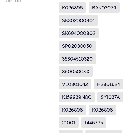
замены
K026896
BAK03079
SK302000801
SK694000802
SP02030050
35304510320
8500500SX
VL0301042
H2801624
K159939N00
SY1037A
K026896
K026896
21001
1446735