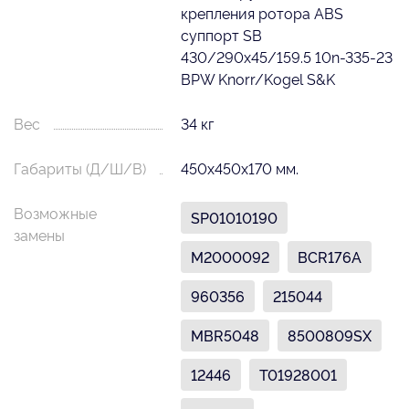
крепления ротора ABS
суппорт SB
430/290x45/159.5 10n-335-23
BPW Knorr/Kogel S&K
Вес
34 кг
Габариты (Д/Ш/В)
450х450х170 мм.
Возможные
SP01010190
замены
M2000092
BCR176A
960356
215044
MBR5048
8500809SX
12446
T01928001