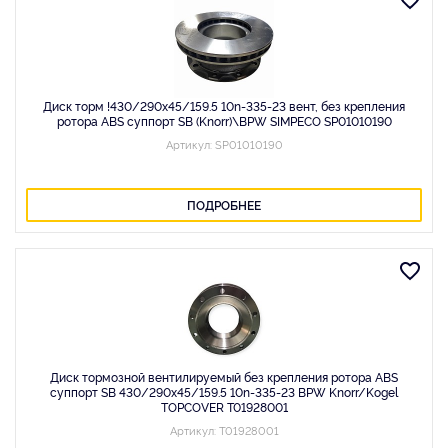
Диск торм !430/290x45/159.5 10n-335-23 вент, без крепления
ротора ABS суппорт SB (Knorr)\BPW SIMPECO SP01010190
Артикул: SP01010190
ПОДРОБНЕЕ
Диск тормозной вентилируемый без крепления ротора ABS
суппорт SB 430/290x45/159.5 10n-335-23 BPW Knorr/Kogel
TOPCOVER T01928001
Артикул: T01928001