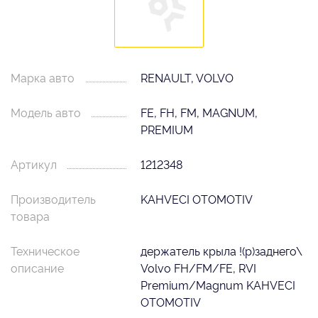
Марка авто
RENAULT, VOLVO
Модель авто
FE, FH, FM, MAGNUM,
PREMIUM
Артикул
1212348
Производитель
KAHVECI OTOMOTIV
товара
Техническое
держатель крыла !(р)заднего\
описание
Volvo FH/FM/FE, RVI
Premium/Magnum KAHVECI
OTOMOTIV