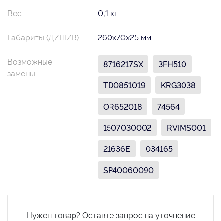
Вес
0,1 кг
Габариты (Д/Ш/В)
260х70х25 мм.
Возможные
8716217SX
3FH510
замены
TD0851019
KRG3038
OR652018
74564
1507030002
RVIMS001
21636E
034165
SP40060090
Нужен товар? Оставте запрос на уточнение