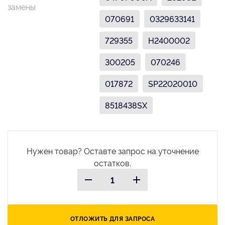
замены
070691
0329633141
729355
H2400002
300205
070246
017872
SP22020010
8518438SX
Нужен товар? Оставте запрос на уточнение
остатков.
ОТЛОЖИТЬ ДЛЯ ЗАПРОСА