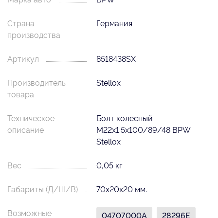
Страна
Германия
производства
Артикул
8518438SX
Производитель
Stellox
товара
Техническое
Болт колесный
описание
M22x1.5x100/89/48 BPW
Stellox
Вес
0,05 кг
Габариты (Д/Ш/В)
70х20х20 мм.
Возможные
04707000A
28296E