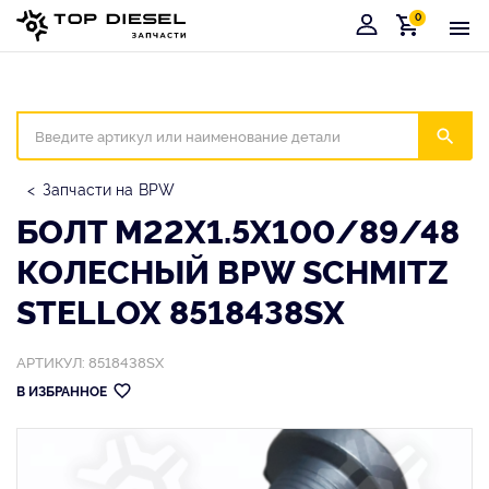
0
Корзина
Иска
Запчасти на BPW
БОЛТ M22X1.5X100/89/48
КОЛЕСНЫЙ BPW SCHMITZ
STELLOX 8518438SX
АРТИКУЛ: 8518438SX
В ИЗБРАННОЕ