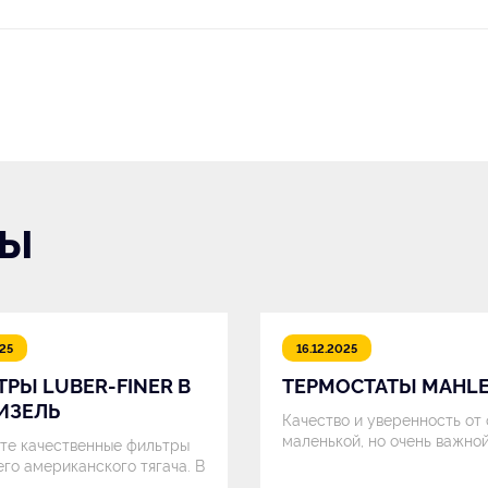
ЛЫ
025
16.12.2025
РЫ LUBER-FINER В
ТЕРМОСТАТЫ MAHL
ИЗЕЛЬ
Качество и уверенность от
маленькой, но очень важно
те качественные фильтры
его американского тягача. В
.