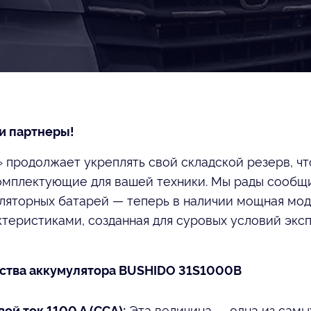
и партнеры!
 продолжает укреплять свой складской резерв, ч
омплектующие для вашей техники. Мы рады сообщ
ляторных батарей — теперь в наличии мощная мо
теристиками, созданная для суровых условий экс
тва аккумулятора BUSHIDO 31S1000B
Эта величина — одна из самы
й ток 1100 А (CCA):