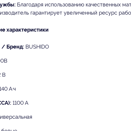
Благодаря использованию качественных ма
лужбы:
изводитель гарантирует увеличенный ресурс рабо
ие характеристики
BUSHIDO
 / Бренд:
00B
 В
140 А·ч
1100 А
CCA):
иверсальная
ьбовые