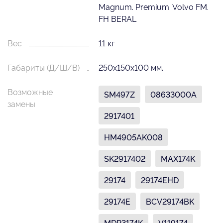
Magnum. Premium. Volvo FM.
FH BERAL
Вес
11 кг
Габариты (Д/Ш/В)
250х150х100 мм.
Возможные
SM497Z
08633000A
замены
2917401
HM4905AK008
SK2917402
MAX174K
29174
29174EHD
29174E
BCV29174BK
MDP3174K
V119174