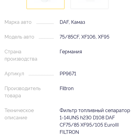
Марка авто
DAF, Камаз
Модель авто
75/85CF, XF106, XF95
Страна
Германия
производства
Артикул
PP9671
Производитель
Filtron
товара
Техническое
Фильтр топливный сепаратор
описание
1-14UNS h230 D108 DAF
CF75/85 XF95/105 EuroIII
FILTRON